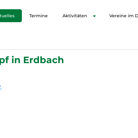
tuelles
Termine
Aktivitäten
Vereine im Di
f in Erdbach
.