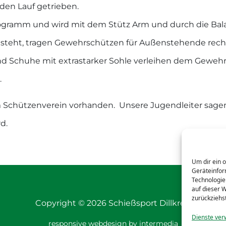
den Lauf getrieben.
ilogramm und wird mit dem Stütz Arm und durch die Bal
g steht, tragen Gewehrschützen für Außenstehende rec
nd Schuhe mit extrastarker Sohle verleihen dem Geweh
.
m Schützenverein vorhanden. Unsere Jugendleiter sagen 
d.
Um dir ein 
Geräteinfor
Technologie
auf dieser 
zurückziehs
Copyright © 2026 Schießsport Dillkreis
Dienste ver
responsive
webdesign
by
intermedia