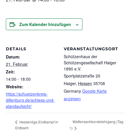
Zum Kalender hinzufügen
DETAILS
VERANSTALTUNGSORT
Schützenhaus der
Datum:
Schützengesellschaft Haiger
21. Februar
1890 e.V.
Zeit:
Sportplatzstraße 20
14:00 - 18:00
Haiger
,
Hessen
35708
Website:
Germany
Google Karte
https://schuetzenkreis-
anzeigen
dillenburg.de/schiess-und-
standaufsicht/
Waffensachkundelehrgang (Tag
Hessenliga Endkampf in
Erdbach
1)